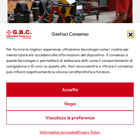
Gestisci Consenso
Per fornire le migliori esperienze, utilizziamo tecnologie come i cookie per
memorizzare e/o accedere alle informazioni del dispositivo. Il consenso a
Macchine per lo smusso delle lamiere:
queste tecnologie ci permetterà di elaborare dati come il comportamento di
guida completa
navigazione o ID unici su questo sito. Non acconsentire o ritirare il consenso
può influire negativamente su alcune caratteristiche e funzioni.
Le smussatrici per lamiere sono macchine che preparano i
bordi delle lamiere prima della saldatura attraverso
Accetta
fresatura a freddo, eliminando difetti come...
Nega
Visualizza le preferenze
Informativa sui cookie
Privacy Policy