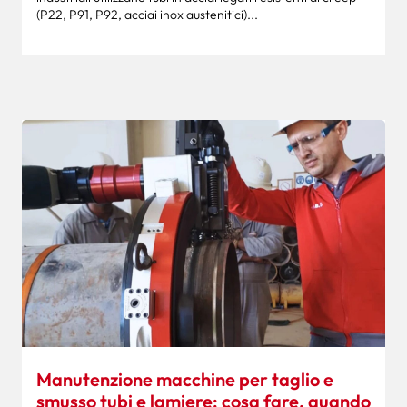
(P22, P91, P92, acciai inox austenitici)...
Manutenzione macchine per taglio e
smusso tubi e lamiere: cosa fare, quando