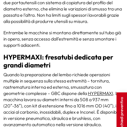
due portautensili con sistema di copiatura del profilo del
diametro esterno, che elimina le variazioni di smusso tra una
passata e l’altra. Non ha limiti sugli spessori lavorabili grazie
alla possibilità di produrre utensili su misura.
Entrambe le macchine si montano direttamente sul tubo già
in opera, senza accesso dall’estremità e senza smontare i
supporti adiacenti.
HYPERMAXI: fresatubi dedicata per
grandi diametri
Quando la preparazione del lembo richiede operazioni
multiple in sequenza sulla stessa estremità – tornitura,
rastrematura interna ed esterna, smussatura con
geometrie complesse – GBC dispone della
HYPERMAXI
. La
macchina lavora su diametri interni da 508 a 937 mm
Richiedi preventivo
(20″-36″), con kit di estensione fino a 1016 mm OD (40″), in
acciai al carbonio, inossidabili, duplex e Inconel. È disponibile
in versione pneumatica, idraulica e brushless, con
avanzamento automatico nella versione idraulica.