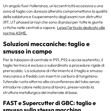
Un angolo fuori tolleranza, un’eccentricità eccessiva o una
zona di taglio con durezza alterata compromettono la qualità
della saldatura e il superamento degli esami non distruttivi
(RT, UT phased array) che sono di prassi per tutte le giunte
critiche nelle centrali a vapore.
Leggi l’articolo dedicato alle
norme ASME.
Soluzioni meccaniche: taglio e
smusso in campo
Per le tubazioni di centrale in P91, P92 e acciai austenitici, il
taglio termico è escluso o subordinato a procedure rigide di
preriscaldo. La soluzione di riferimento è il taglio e smusso
meccanico a freddo con inserti in carburo di tungsteno:
l’utensile ruota attorno alla circonferenza del tubo senza
introdurre calore nella zona di lavoro, preservando la
struttura metallurgica del materiale di base.
FAST e Supercutter di GBC: taglio e
smusso sulla stessa macchina