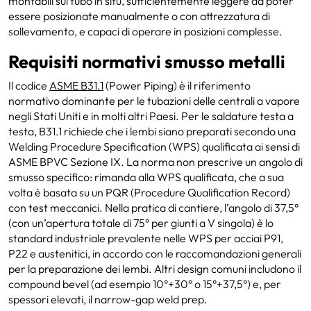
montabili sul tubo in situ, sufficientemente leggere da poter
essere posizionate manualmente o con attrezzatura di
sollevamento, e capaci di operare in posizioni complesse.
Requisiti normativi smusso metalli
Il codice
ASME B31.1
(Power Piping) è il riferimento
normativo dominante per le tubazioni delle centrali a vapore
negli Stati Uniti e in molti altri Paesi. Per le saldature testa a
testa, B31.1 richiede che i lembi siano preparati secondo una
Welding Procedure Specification (WPS) qualificata ai sensi di
ASME BPVC Sezione IX. La norma non prescrive un angolo di
smusso specifico: rimanda alla WPS qualificata, che a sua
volta è basata su un PQR (Procedure Qualification Record)
con test meccanici. Nella pratica di cantiere, l’angolo di 37,5°
(con un’apertura totale di 75° per giunti a V singola) è lo
standard industriale prevalente nelle WPS per acciai P91,
P22 e austenitici, in accordo con le raccomandazioni generali
per la preparazione dei lembi. Altri design comuni includono il
compound bevel (ad esempio 10°+30° o 15°+37,5°) e, per
spessori elevati, il narrow-gap weld prep.