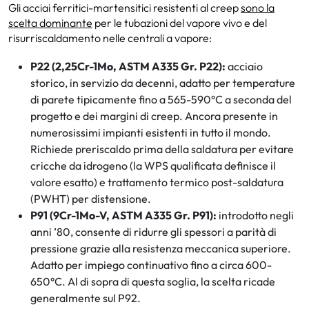
Gli acciai ferritici-martensitici resistenti al creep
sono la
scelta dominante
per le tubazioni del vapore vivo e del
risurriscaldamento nelle centrali a vapore:
P22 (2,25Cr-1Mo, ASTM A335 Gr. P22):
acciaio
storico, in servizio da decenni, adatto per temperature
di parete tipicamente fino a 565-590°C a seconda del
progetto e dei margini di creep. Ancora presente in
numerosissimi impianti esistenti in tutto il mondo.
Richiede preriscaldo prima della saldatura per evitare
cricche da idrogeno (la WPS qualificata definisce il
valore esatto) e trattamento termico post-saldatura
(PWHT) per distensione.
P91 (9Cr-1Mo-V, ASTM A335 Gr. P91):
introdotto negli
anni ’80, consente di ridurre gli spessori a parità di
pressione grazie alla resistenza meccanica superiore.
Adatto per impiego continuativo fino a circa 600-
650°C. Al di sopra di questa soglia, la scelta ricade
generalmente sul P92.