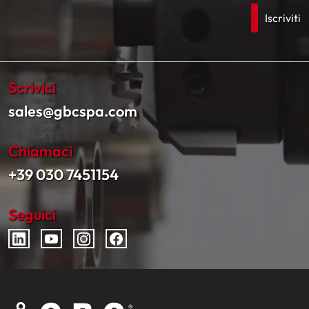
Scrivici
sales@gbcspa.com
Chiamaci
+39 030 7451154
Seguici