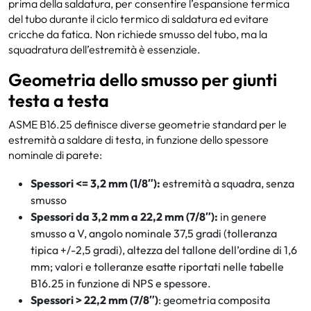
prima della saldatura, per consentire l’espansione termica
del tubo durante il ciclo termico di saldatura ed evitare
cricche da fatica. Non richiede smusso del tubo, ma la
squadratura dell’estremità è essenziale.
Geometria dello smusso per giunti
testa a testa
ASME B16.25 definisce diverse geometrie standard per le
estremità a saldare di testa, in funzione dello spessore
nominale di parete:
Spessori <= 3,2 mm (1/8″):
estremità a squadra, senza
smusso
Spessori da 3,2 mm a 22,2 mm (7/8″):
in genere
smusso a V, angolo nominale 37,5 gradi (tolleranza
tipica +/-2,5 gradi), altezza del tallone dell’ordine di 1,6
mm; valori e tolleranze esatte riportati nelle tabelle
B16.25 in funzione di NPS e spessore.
Spessori > 22,2 mm (7/8″)
: geometria composita