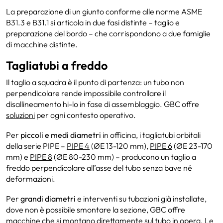
La preparazione di un giunto conforme alle norme ASME
B31.3 e B31.1 si articola in due fasi distinte – taglio e
preparazione del bordo – che corrispondono a due famiglie
di macchine distinte.
Tagliatubi a freddo
Il taglio a squadra è il punto di partenza: un tubo non
perpendicolare rende impossibile controllare il
disallineamento hi-lo in fase di assemblaggio. GBC offre
soluzioni
per ogni contesto operativo.
Per
piccoli e medi diametri
in officina, i tagliatubi orbitali
della serie PIPE –
PIPE 4
(ØE 13-120 mm),
PIPE 6
(ØE 23-170
mm) e
PIPE 8
(ØE 80-230 mm) – producono un taglio a
freddo perpendicolare all’asse del tubo senza bave né
deformazioni.
Per
grandi diametri
e interventi su tubazioni già installate,
dove non è possibile smontare la sezione, GBC offre
macchine che si montano direttamente sul tubo in opera. Le