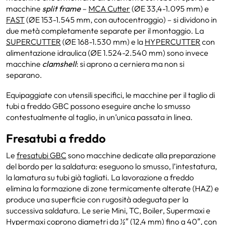
macchine
split frame
–
MCA Cutter
(ØE 33,4-1.095 mm) e
FAST
(ØE 153-1.545 mm, con autocentraggio) – si dividono in
due metà completamente separate per il montaggio. La
SUPERCUTTER
(ØE 168-1.530 mm) e la
HYPERCUTTER
con
alimentazione idraulica (ØE 1.524-2.540 mm) sono invece
macchine
clamshell
: si aprono a cerniera ma non si
separano.
Equipaggiate con utensili specifici, le macchine per il taglio di
tubi a freddo GBC possono eseguire anche lo smusso
contestualmente al taglio, in un’unica passata in linea.
Fresatubi a freddo
Le
fresatubi GBC
sono macchine dedicate alla preparazione
del bordo per la saldatura: eseguono lo smusso, l’intestatura,
la lamatura su tubi già tagliati. La lavorazione a freddo
elimina la formazione di zone termicamente alterate (HAZ) e
produce una superficie con rugosità adeguata per la
successiva saldatura. Le serie Mini, TC, Boiler, Supermaxi e
Hypermaxi coprono diametri da ½″ (12,4 mm) fino a 40″, con