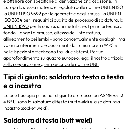
e offshore
con specifiche di derivazione anglosassone. In
Europa la stessa materia è regolata dalle norme UNI EN ISO:
la
UNI EN ISO 9692
per le geometrie degli smussi, la
UNI EN
ISO 3834
per i requisiti di qualità del processo di saldatura, la
UNI EN 1090
per le costruzioni metalliche. I principi tecnici di
fondo – angoli di smusso, altezza dell’intestatura,
allineamento dei lembi – sono concettualmente analoghi, ma
valori di riferimento e documenti da richiamare in WPS e
nelle ispezioni differiscono tra i due sistemi. Per un
approfondimento sul quadro europeo,
leggi il nostro articolo
sulla preparazione giunti secondo le norme UNI.
Tipi di giunto: saldatura testa a testa
e a incastro
Le due tipologie principali di giunto ammesse da ASME B31.3
e B31.1 sono la saldatura di testa (butt weld) e la saldatura a
incastro (socket weld).
Saldatura di testa (butt weld)