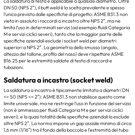
La saldatura di testa è applicabile a qualsiasi diametro. Oltre
DN 50 (NPS 2″), il butt weld è la scelta prevalente e spesso
l’unica prevista dalle specifiche di progetto: ASME B31.3 non
vieta in assoluto i raccordi a incastro oltre NPS 2″, ma ne
limita l’uso in determinati servizi (ad esempio fluidi Categoria
M e servizi ciclici severi), tanto che la maggior parte delle
specifiche aziendali esclude i socket weld per diametri
superiori a NPS 2″. La geometria dello smusso (angolo,
altezza del tallone, profilo del naso) deve rispettare ASME
B16.25 per le estremità saldate di testa di raccordi e
tubazioni.
Saldatura a incastro (socket weld)
La saldatura a incastro è tipicamente limitata a diametri DN
<= 50 (NPS <= 2″): ASME B31.3 non stabilisce questo come
limite universale, ma ne restringe l’uso in funzione del servizio
(non è ammessa per fluidi Categoria M e per servizi ciclici
severi), e la quasi totalità delle specifiche aziendali la esclude
oltre NPS 2″. La norma impone un gap assiale minimo di circa
1,6 mm (1/16″) tra il fondo della boccola e l’estremità del tubo