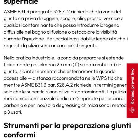
superficie
ASME B31.3 paragrafo 328.4.2 richiede che la zona del
giunto sia priva di ruggine, scaglie, olio, grasso, vernice e
qualsiasi contaminante che possa introdurre idrogeno
diffusibile nel bagno di fusione o ostacolare la visibilità
durante l’ispezione. Per acciai inossidabili e leghe al nichel i
requisiti di pulizia sono ancora più stringenti.
Nella pratica industriale, la zona da preparare si estende
tipicamente per almeno 25 mm (1″) su entrambi i lati del
giunto, sia internamente che esternamente quando
Richiedi preventivo
accessibile — distanza raccomandata nelle WPS tipiche,
mentre ASME B31.3 par.328.4.2 richiede in termini generali
solo che le superfici siano prive di contaminanti. La pulizia
meccanica con spazzole dedicate (separate per acciai al
carbonio e per inox) o la degreasing chimica sono i metodi
più usati.
Strumenti per la preparazione giunti
conformi