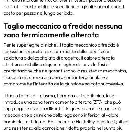
limitano l’incrudimento.
Gli utensili usurati possono essere
riaffilati
, riportandoli alle specifiche originali e abbattendo il
costo per pezzo nel lungo periodo.
Taglio meccanico a freddo: nessuna
zona termicamente alterata
Per le superleghe al nichel, il taglio meccanico a freddo è
spesso un requisito tecnico imposto dalla specifica di
saldatura o dal capitolato di progetto. Il calore altera la
struttura cristallina di queste leghe: dissolve le fasi di
precipitazione che ne garantiscono la resistenza meccanica,
riduce la resistenza alla corrosione intergranulare e
compromette l’integrità della giunzione saldata successiva.
Il taglio termico – plasma, fiamma ossiacetilenica, laser –
introduce una zona termicamente alterata (ZTA) che può
raggiungere diversi millimetri. In questa zona le proprietà
meccaniche e chimiche della lega sono inferiori al valore
nominale certificato. Per Inconel e Hastelloy, questo significa
una resistenza alla corrosione ridotta proprio nel punto più