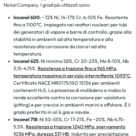
Nickel Company. I gradi più utilizzati sono:
Inconel 600
: ~72% Ni, 14-17% Cr, 6-10% Fe. Resistente
fino a 1100°C. Impiegato nei reattori nucleari per tubi
dei generatori di vapore e barre di controllo, grazie alla
stabilità in ambienti ad alta temperatura e alla
resistenza alla corrosione da cloruri ad alta
temperatura.
Inconel 625
: Ni minimo 58%, Cr 20-23%, Mo 8-10%, Nb
3,15-4,15%.
Resistenza a trazione fino a 965 MPa,
temperatura massima in servizio intermittente 1093°C
.
Certificato NACE MR0175/ISO 15156 per ambienti
contenenti H₂S. La presenza di molibdeno e niobio lo
rende eccellente contro la corrosione per vaiolatura
(pitting) e per crevice in ambienti marini e offshore. È il
grado preferito in oil & gas e navale.
Inconel 718
: Ni 50-55%, Cr 17-21%, Fe ~20%, Nb 4,75-
5,5%.
Resistenza a trazione 1240 MPa, snervamento
1036 MPa, durezza 331 HB
. Indurito per precipitazione