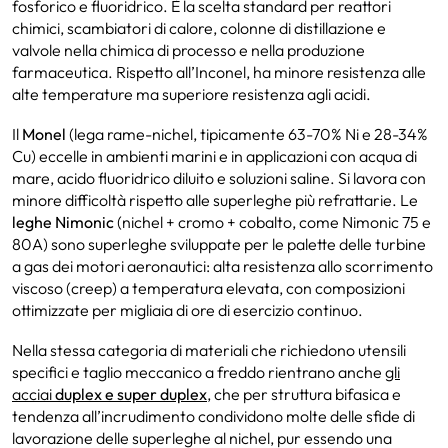
fosforico e fluoridrico. È la scelta standard per reattori
chimici, scambiatori di calore, colonne di distillazione e
valvole nella chimica di processo e nella produzione
farmaceutica. Rispetto all’Inconel, ha minore resistenza alle
alte temperature ma superiore resistenza agli acidi.
Il
Monel
(lega rame-nichel, tipicamente 63-70% Ni e 28-34%
Cu) eccelle in ambienti marini e in applicazioni con acqua di
mare, acido fluoridrico diluito e soluzioni saline. Si lavora con
minore difficoltà rispetto alle superleghe più refrattarie. Le
leghe Nimonic
(nichel + cromo + cobalto, come Nimonic 75 e
80A) sono superleghe sviluppate per le palette delle turbine
a gas dei motori aeronautici: alta resistenza allo scorrimento
viscoso (creep) a temperatura elevata, con composizioni
ottimizzate per migliaia di ore di esercizio continuo.
Nella stessa categoria di materiali che richiedono utensili
specifici e taglio meccanico a freddo rientrano anche
gli
acciai
duplex e super duplex
, che per struttura bifasica e
tendenza all’incrudimento condividono molte delle sfide di
lavorazione delle superleghe al nichel, pur essendo una