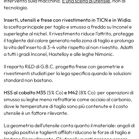
intervento sulla macchina.
È una scelta di utensile
, non di
tecnologia.
Inserti, utensili e frese con rivestimento in TICN e in Widia
:
la scelta principale per taglio e smusso a freddo su Inconel e
superleghe al nichel. Il rivestimento riduce l’attrito, protegge
il tagliente dal calore generato nella zona di taglio e prolunga
la vita dell’inserto di 3-4 volte rispetto al non rivestito. Adatti
a tutti i gradi Inconel, Hastelloy e alle leghe Nimonic.
Il reparto R&D di G.B.C. progetta frese con geometrie e
rivestimenti studiati per la lega specifica quando le soluzioni
standard non bastano.
HSS al cobalto M35
(5% Co)
e M42
(8% Co): per operazioni di
smusso su leghe meno refrattarie come acciaio al carbonio,
dove le temperature di taglio sono più contenute e il costo
utensile è un fattore rilevante.
La geometria dell’utensile conta quanto il materiale: angoli di
spoglia positivi e taglienti affilati riducono le forze di taglio e