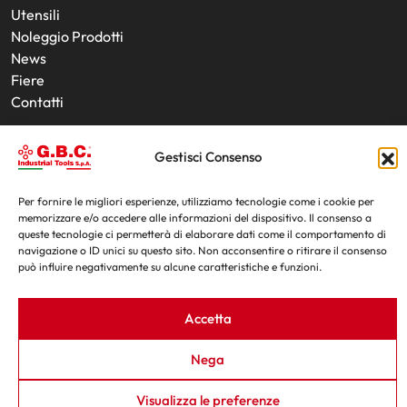
Utensili
Noleggio Prodotti
News
Fiere
Contatti
Gestisci Consenso
Per fornire le migliori esperienze, utilizziamo tecnologie come i cookie per
memorizzare e/o accedere alle informazioni del dispositivo. Il consenso a
queste tecnologie ci permetterà di elaborare dati come il comportamento di
navigazione o ID unici su questo sito. Non acconsentire o ritirare il consenso
G.B.C. Industrial Tools S.p.A. - P.IVA e C.F. 07639230155
può influire negativamente su alcune caratteristiche e funzioni.
By - OIS
|
Privacy Policy
|
Cookie Policy
|
Trasparenza L.124/2017
Accetta
Nega
Visualizza le preferenze