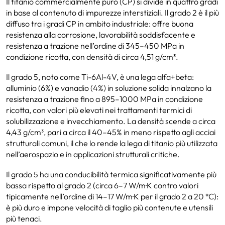
Il titanio commercialmente puro (CP) si divide in quattro gradi
in base al contenuto di impurezze interstiziali. Il grado 2 è il più
diffuso tra i gradi CP in ambito industriale: offre buona
resistenza alla corrosione, lavorabilità soddisfacente e
resistenza a trazione nell’ordine di 345–450 MPa in
condizione ricotta, con densità di circa 4,51 g/cm³.
Il grado 5, noto come Ti-6Al-4V, è una lega alfa+beta:
alluminio (6%) e vanadio (4%) in soluzione solida innalzano la
resistenza a trazione fino a 895–1000 MPa in condizione
ricotta, con valori più elevati nei trattamenti termici di
solubilizzazione e invecchiamento. La densità scende a circa
4,43 g/cm³, pari a circa il 40–45% in meno rispetto agli acciai
strutturali comuni, il che lo rende la lega di titanio più utilizzata
nell’aerospazio e in applicazioni strutturali critiche.
Il grado 5 ha una conducibilità termica significativamente più
bassa rispetto al grado 2 (circa 6–7 W/m·K contro valori
tipicamente nell’ordine di 14–17 W/m·K per il grado 2 a 20 °C):
è più duro e impone velocità di taglio più contenute e utensili
più tenaci.