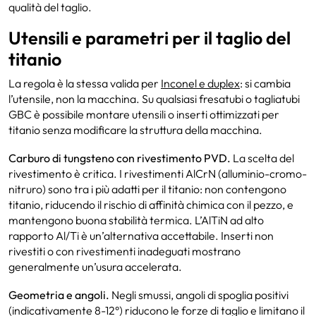
qualità del taglio.
Utensili e parametri per il taglio del
titanio
La regola è la stessa valida per
Inconel e duplex
: si cambia
l’utensile, non la macchina. Su qualsiasi fresatubi o tagliatubi
GBC è possibile montare utensili o inserti ottimizzati per
titanio senza modificare la struttura della macchina.
Carburo di tungsteno con rivestimento PVD.
La scelta del
rivestimento è critica. I rivestimenti AlCrN (alluminio-cromo-
nitruro) sono tra i più adatti per il titanio: non contengono
titanio, riducendo il rischio di affinità chimica con il pezzo, e
mantengono buona stabilità termica. L’AlTiN ad alto
rapporto Al/Ti è un’alternativa accettabile. Inserti non
rivestiti o con rivestimenti inadeguati mostrano
generalmente un’usura accelerata.
Geometria e angoli.
Negli smussi, angoli di spoglia positivi
(indicativamente 8-12°) riducono le forze di taglio e limitano il