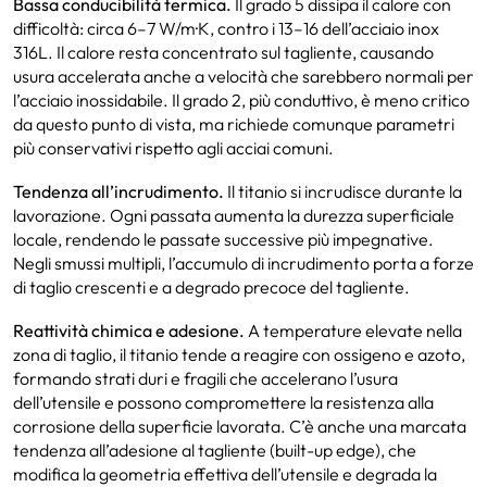
Bassa conducibilità termica.
Il grado 5 dissipa il calore con
difficoltà: circa 6–7 W/m·K, contro i 13–16 dell’acciaio inox
316L. Il calore resta concentrato sul tagliente, causando
usura accelerata anche a velocità che sarebbero normali per
l’acciaio inossidabile. Il grado 2, più conduttivo, è meno critico
da questo punto di vista, ma richiede comunque parametri
più conservativi rispetto agli acciai comuni.
Tendenza all’incrudimento.
Il titanio si incrudisce durante la
lavorazione. Ogni passata aumenta la durezza superficiale
locale, rendendo le passate successive più impegnative.
Negli smussi multipli, l’accumulo di incrudimento porta a forze
di taglio crescenti e a degrado precoce del tagliente.
Reattività chimica e adesione.
A temperature elevate nella
zona di taglio, il titanio tende a reagire con ossigeno e azoto,
formando strati duri e fragili che accelerano l’usura
dell’utensile e possono compromettere la resistenza alla
corrosione della superficie lavorata. C’è anche una marcata
tendenza all’adesione al tagliente (built-up edge), che
modifica la geometria effettiva dell’utensile e degrada la