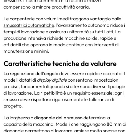
flessibile. Il costo contenuto e la facilità d’utilizzo
compensano la minore produttività oraria.
Le carpenterie con volumi medi traggono vantaggio dalle
smussatrici automatiche
: l’avanzamento autonomo riduce i
tempi di lavorazione e assicura uniformità su tutti i lotti. La
produzione intensiva richiede macchine solide, rapide e
affidabili che operano in modo continuo con interventi di
manutenzione minimi.
Caratteristiche tecniche da valutare
La regolazione dell’angolo
deve essere rapida e accurata. I
modelli dotati di
display digitale
consentono impostazioni
precise, fondamentali quando si alternano diverse tipologie
di lavorazione.
La ripetibilità
è un requisito essenziale: ogni
smusso deve rispettare rigorosamente le tolleranze di
progetto.
La larghezza o
diagonale dello smusso
determina la
capacità della macchina. Modelli che raggiungono
80 mm
di
diagonale permettono di lavorare lamiere molto spesse con