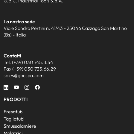
G.B.C. Industrial Tools S.p.A.
La nostra sede
Viale Sandro Pertini n. 41/43 - 25046 Cazzago San Martino
(Bs) - Italia
Contatti
Tel. (+39) 030 745.11.54
Fax (+39) 030 735.66.29
sales@gbcspa.com
PRODOTTI
Fresatubi
Tagliatubi
Smussalamiere
Molatrici