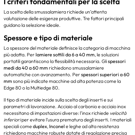
I criteri fondamentali per la scelta
La scelta della smussalamiera richiede un’attenta
valutazione delle esigenze produttive. Tre fattori principali
guidano la selezione ideale.
Spessore e tipo di materiale
Lo spessore del materiale definisce la categoria di macchina
più adatta. Per
lamiere sottili da 6 a 40 mm
, le soluzioni
portatili garantiscono la flessibilità necessaria. Gli
spessori
medi da 40 a 60 mm
richiedono smussalamiere
automatiche con avanzamento. Per
spessori superiori a 60
mm
sono più indicate macchine ad alta potenza come la
Edge 80 o la Multiedge 80.
Il tipo di materiale incide sulla scelta degli inserti e sui
parametri di lavorazione. Acciaio al carbonio e acciaio inox
necessitano di impostazioni diverse: l’inox richiede
velocità
inferiori
per evitare l’usura prematura degli inserti. I materiali
speciali come
duplex
,
Inconel
e leghe ad alta resistenza
richiedono macchine robuste dotate di regolazione precisa