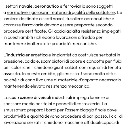
I settori
navale
,
aeronautico
e
ferroviario
sono soggetti
a
normative rigorose in materia di qualità delle saldature
. Le
lamiere destinate a scafi navali, fusoliere aeronautiche e
carrozze ferroviarie devono essere preparate secondo
procedure certificate. Gli acciai ad alta resistenza impiegati
in questi ambiti richiedono lavorazioni a freddo per
mantenere inalterate le proprietà meccaniche.
L’industria energetica
e impiantistica costruisce serbatoi in
pressione, caldaie, scambiatori di calore e condotte per fluidi
pericolosi che richiedono giunti saldati con requisiti di tenuta
assoluta. In questo ambito, gli smussi a J sono molto diffusi
poiché riducono il volume di materiale d’apporto necessario
mantenendo elevata resistenza meccanica.
La
costruzione di veicoli industriali
impiega lamiere di
spessore medio per telai e pannelli di carrozzeria. La
smussatura prepara i bordi per l’assemblaggio finale dove
produttività e qualità devono procedere di pari passo. I cicli di
lavorazione serrati richiedono macchine affidabili capaci di