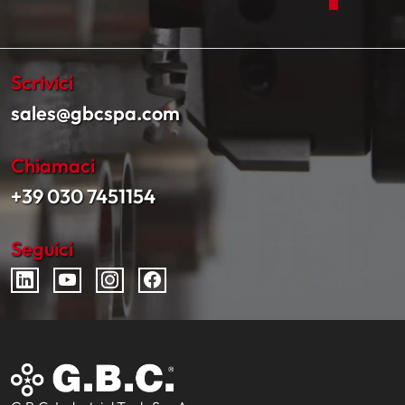
Scrivici
sales@gbcspa.com
Chiamaci
+39 030 7451154
Seguici