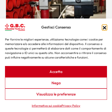
Gestisci Consenso
Per fornire le migliori esperienze, utilizziamo tecnologie come i cookie per
memorizzare e/o accedere alle informazioni del dispositivo. Il consenso a
Macchine per il taglio e lo smusso di tubi:
queste tecnologie ci permetterà di elaborare dati come il comportamento di
guida completa
navigazione o ID unici su questo sito. Non acconsentire o ritirare il consenso
può influire negativamente su alcune caratteristiche e funzioni.
Le macchine per il taglio e lo smusso dei tubi eseguono due
operazioni essenziali di preparazione delle estremità: il
taglio, che seziona il tubo alla...
Accetta
Nega
Visualizza le preferenze
Informativa sui cookie
Privacy Policy