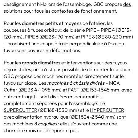
désalignement hi-lo lors de l’assemblage. GBC propose
des
solutions
pour tous les contextes de fonctionnement.
Pour les
diamètres petits et moyens
de l’atelier, les
coupeuses à tubes orbitaux de la série PIPE –
PIPE 4
(ØE 13-
120 mm),
PIPE 6
(ØE 23-170 mm) et
PIPE 8
(ØE 80-230 mm)
– produisent une coupe à froid perpendiculaire à l’axe du
tuyau sans bavures ni déformations.
Pour les
grands diamètres
et interventions sur des tuyaux
déjà installés, où il n’est pas possible de démonter la section,
GBC propose des machines montées directement sur le
tuyau sur place. Les
machines à châssis divisés
–
MCA
Cutter
(ØE 33,4-1 095 mm) et
FAST
(ØE 153-1 545 mm, avec
autocentrage) – sont divisées en deux moitiés
complètement séparées pour l’assemblage. Le
SUPERCUTTER
(ØE 168-1 530 mm) et le
HYPERCUTTER
avec alimentation hydraulique (ØE 1 524-2 540 mm) sont
des machines
à coquilles
: elles s’ouvrent comme une
charnière mais ne se séparent pas.