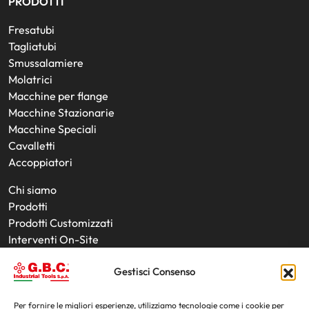
PRODOTTI
Fresatubi
Tagliatubi
Smussalamiere
Molatrici
Macchine per flange
Macchine Stazionarie
Macchine Speciali
Cavalletti
Accoppiatori
Chi siamo
Prodotti
Prodotti Customizzati
Interventi On-Site
Utensili
Gestisci Consenso
Noleggio Prodotti
News
Fiere
Per fornire le migliori esperienze, utilizziamo tecnologie come i cookie per