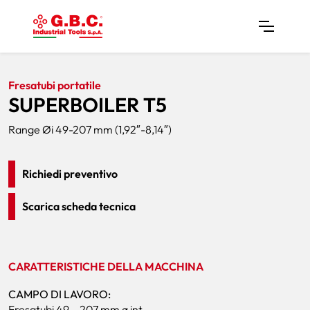
Home
Prodotti
Fresatubi
SUPERBOILER T5
Fresatubi portatile
SUPERBOILER T5
Range Øi 49-207 mm (1,92″-8,14″)
Richiedi preventivo
Scarica scheda tecnica
CARATTERISTICHE DELLA MACCHINA
CAMPO DI LAVORO:
Fresatubi 49 – 207 mm ø int.