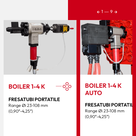
←
→
1
―
9
BOILER 1-4 K
BOILER 1-4 K
AUTO
FRESATUBI PORTATILE
FRESATUBI PORTATIL
Range Øi 23-108 mm
Range Øi 23-108 mm
(0,90″-4,25″)
(0,90″-4,25″)