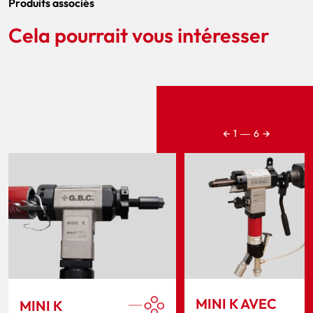
Produits associés
Cela pourrait vous intéresser
←
→
1
―
6
MINI K AVEC
MINI K