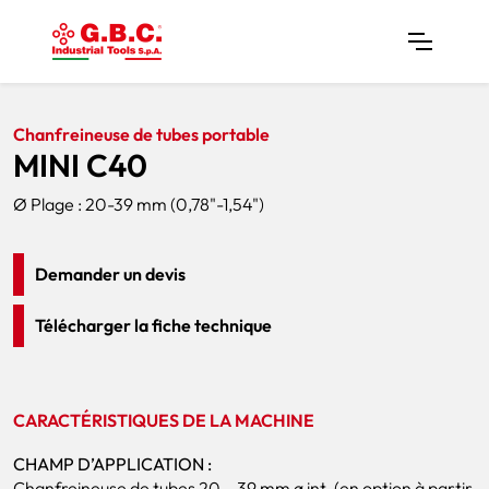
Home
Produits
Chanfreineuses De Tubes
MINI C40
Chanfreineuse de tubes portable
MINI C40
Ø Plage : 20-39 mm (0,78"-1,54")
Demander un devis
Télécharger la fiche technique
CARACTÉRISTIQUES DE LA MACHINE
CHAMP D’APPLICATION :
Chanfreineuse de tubes 20 – 39 mm ø int. (en option à partir