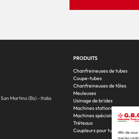
PRODUITS
Chanfreineuses de tubes
Coupe-tubes
Chanfreineuses de tôles
Meuleuses
an Martino (Bs) - Italia
Usinage de brides
Machines stationnaires
Machines spéciales
Tréteaux
Coupleurs pour tubes
Afin de vous 
que les cook