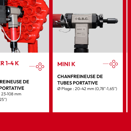
R 1-4 K
MINI K
CHANFREINEUSE DE
REINEUSE DE
TUBES PORTATIVE
PORTATIVE
Ø Plage : 20-42 mm (0,78"-1,65")
: 23-108 mm
25")