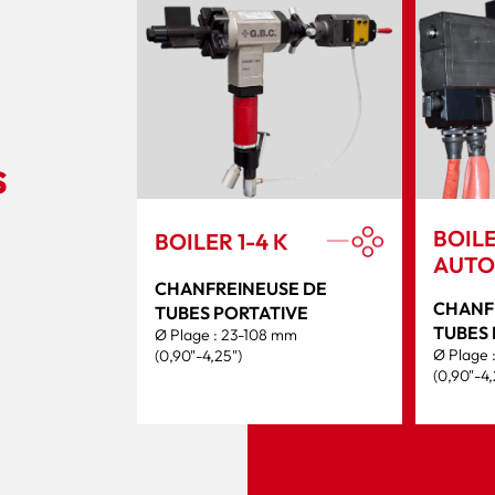
s
BOILE
BOILER 1-4 K
AUTO
CHANFREINEUSE DE
CHANF
TUBES PORTATIVE
TUBES 
Ø Plage : 23-108 mm
Ø Plage 
(0,90"-4,25")
(0,90"-4,