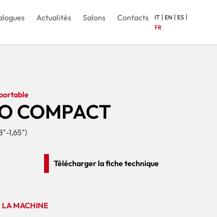
|
|
|
alogues
Actualités
Salons
Contacts
IT
EN
ES
FR
portable
TO COMPACT
"-1,65")
Télécharger la fiche technique
 LA MACHINE