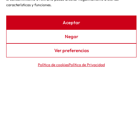
especiales
características y funciones.
Aceptar
Negar
←
→
1
―
8
Ver preferencias
Política de cookies
Política de Privacidad
G800 BBK
TFC 100
MÁQUINA DE RECTIFICADO
MÁQUINA CORTADOR