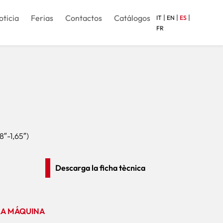
|
|
|
oticia
Ferias
Contactos
Catálogos
IT
EN
ES
FR
″-1,65″)
Descarga la ficha tècnica
LA MÁQUINA