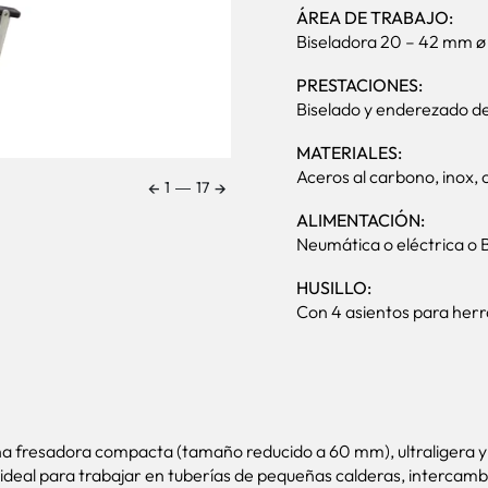
ÁREA DE TRABAJO:
Biseladora 20 – 42 mm ø i
PRESTACIONES:
Biselado y enderezado de 
MATERIALES:
Aceros al carbono, inox, 
←
→
1
―
17
ALIMENTACIÓN:
Neumática o eléctrica o 
HUSILLO:
Con 4 asientos para her
una fresadora compacta (tamaño reducido a 60 mm), ultraligera y
, ideal para trabajar en tuberías de pequeñas calderas, intercam