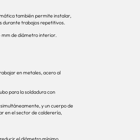
umática también permite instalar,
s durante trabajos repetitivos.
4 mm de diámetro interior.
rabajar en metales, acero al
tubo para la soldadura con
os simultáneamente, y un cuerpo de
r en el sector de calderería,
 reducir el diámetro mínimo