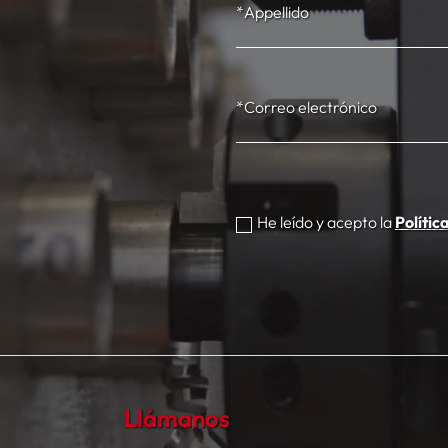
*Appellido
*Correo electrónico
He leído y acepto la
Polític
Llámanos