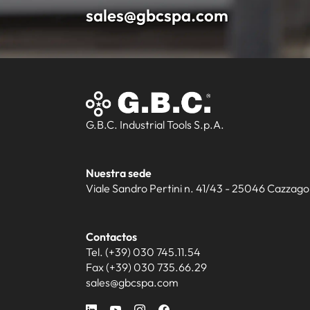
sales@gbcspa.com
G.B.C. Industrial Tools S.p.A.
Nuestra sede
Viale Sandro Pertini n. 41/43 - 25046 Cazzago S
Contactos
Tel. (+39) 030 745.11.54
Fax (+39) 030 735.66.29
sales@gbcspa.com