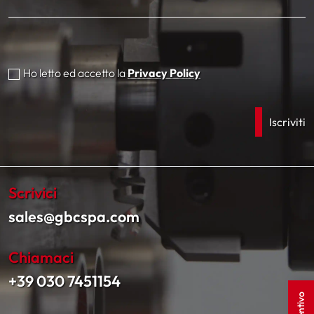
Ho letto ed accetto la
Privacy Policy
Scrivici
sales@gbcspa.com
Chiamaci
+39 030 7451154