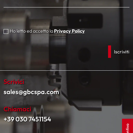
Ho letto ed accetto la
Privacy Policy
Scrivici
sales@gbcspa.com
Chiamaci
+39 030 7451154