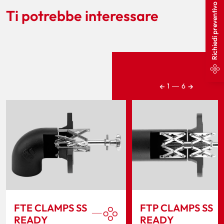
Richiedi preventivo
Ti potrebbe interessare
←
→
1
―
6
FTE CLAMPS SS
FTP CLAMPS SS
READY
READY