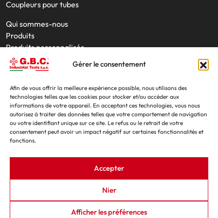
Coupleurs pour tubes
Qui sommes-nous
Produits
Produits personnalisés
Interventions sur site
Gérer le consentement
Outils
Location de produits
Afin de vous offrir la meilleure expérience possible, nous utilisons des
Actualités
technologies telles que les cookies pour stocker et/ou accéder aux
Salons professionnels
informations de votre appareil. En acceptant ces technologies, vous nous
autorisez à traiter des données telles que votre comportement de navigation
Contacts
ou votre identifiant unique sur ce site. Le refus ou le retrait de votre
consentement peut avoir un impact négatif sur certaines fonctionnalités et
fonctions.
Accepter
Nier
G.B.C. Industrial Tools S.p.A. - P.IVA e C.F. 07639230155
Afficher les préférences