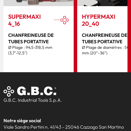
SUPERMAXI
HYPERMAXI
4_16
20_40
CHANFREINEUSE DE
CHANFREINEUSE DE
TUBES PORTATIVE
TUBES PORTATIVE
Ø Plage : 94,5-318,5 mm
Ø Plage de diamètres : 50
(3,7"-12,5")
mm (20”–36”)
G.B.C. Industrial Tools S.p.A.
Notre siège social
Viale Sandro Pertini n. 41/43 - 25046 Cazzago San Martino