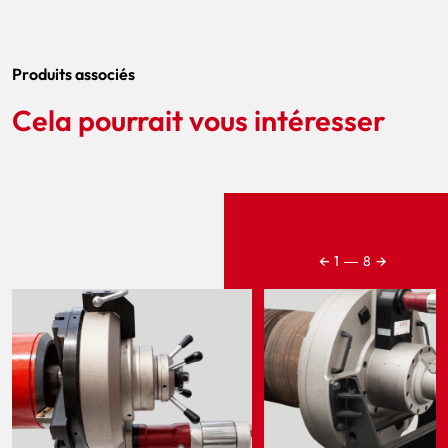
Produits associés
Cela pourrait vous intéresser
←
→
1
―
8