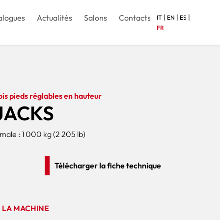
|
|
|
alogues
Actualités
Salons
Contacts
IT
EN
ES
FR
ois pieds réglables en hauteur
 JACKS
ale : 1 000 kg (2 205 lb)
Télécharger la fiche technique
 LA MACHINE