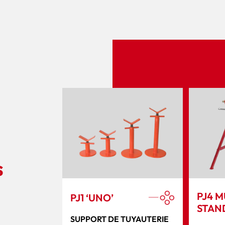
s
PJ4 M
PJ1 ‘UNO’
STAN
SUPPORT DE TUYAUTERIE