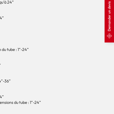
qu’à 24”
Demander un devis
24”
du tube : 1”-24”
”
4”-36”
24”
nsions du tube : 1”-24”