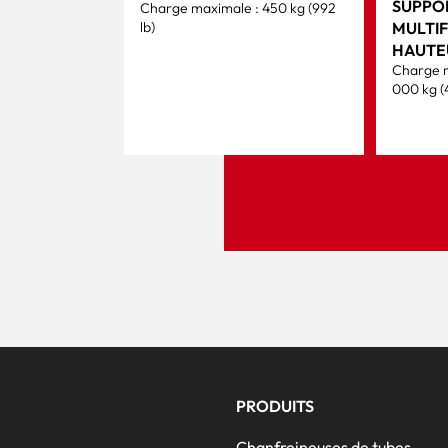
SUPPO
Charge maximale : 450 kg (992
lb)
MULTI
HAUTE
Charge m
000 kg (
PRODUITS
Chanfreineuses de tubes