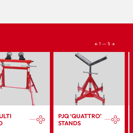
←
→
1
―
5
ULTI
PJQ ‘QUATTRO’
D
STANDS