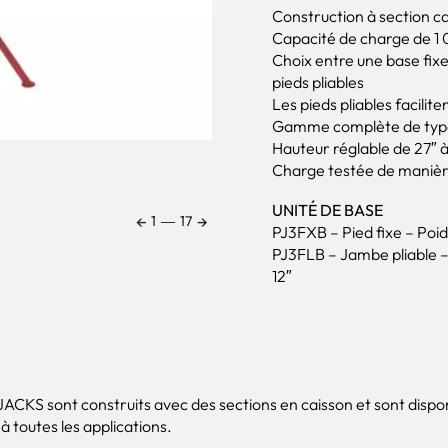
Construction à section c
Capacité de charge de 1 
Choix entre une base fixe
pieds pliables
Les pieds pliables facilit
Gamme complète de type
Hauteur réglable de 27″ à
Charge testée de maniè
UNITÉ DE BASE
←
→
1
―
17
PJ3FXB – Pied fixe – Poids 
PJ3FLB – Jambe pliable – P
12″
JACKS sont construits avec des sections en caisson et sont dispo
à toutes les applications.