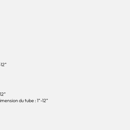
-12”
12”
mension du tube : 1”-12”