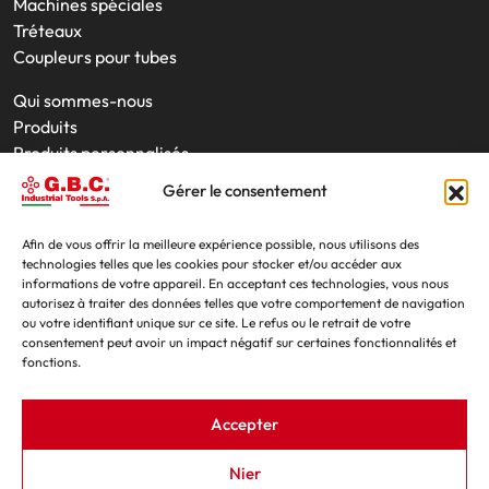
Machines spéciales
Tréteaux
Coupleurs pour tubes
Qui sommes-nous
Produits
Produits personnalisés
Interventions sur site
Gérer le consentement
Outils
Location de produits
Afin de vous offrir la meilleure expérience possible, nous utilisons des
Actualités
technologies telles que les cookies pour stocker et/ou accéder aux
Salons professionnels
informations de votre appareil. En acceptant ces technologies, vous nous
autorisez à traiter des données telles que votre comportement de navigation
Contacts
ou votre identifiant unique sur ce site. Le refus ou le retrait de votre
consentement peut avoir un impact négatif sur certaines fonctionnalités et
fonctions.
Accepter
Nier