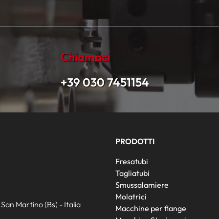
Chiamaci
+39 030 7451154
PRODOTTI
Fresatubi
Tagliatubi
Smussalamiere
Molatrici
an Martino (Bs) - Italia
Macchine per flange