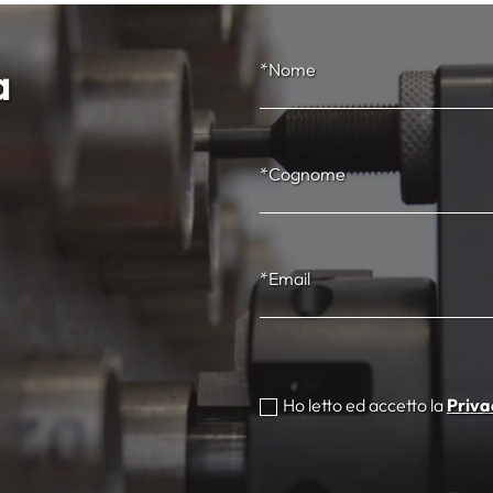
a
*Nome
*Cognome
*Email
Ho letto ed accetto la
Priva