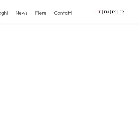
|
|
|
oghi
News
Fiere
Contatti
IT
EN
ES
FR