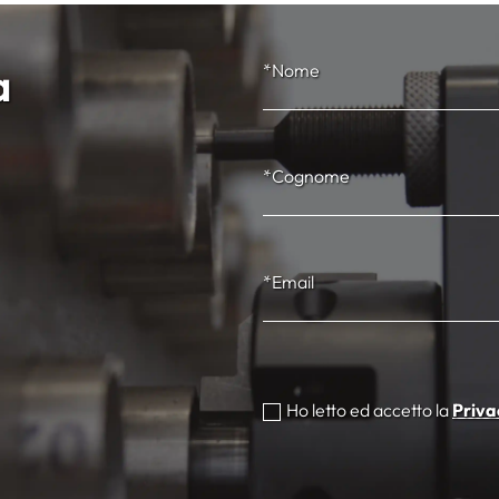
a
*Nome
*Cognome
*Email
Ho letto ed accetto la
Priva