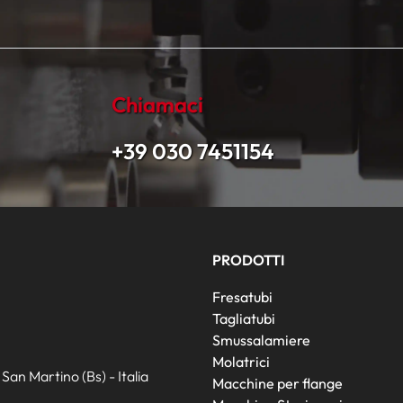
Chiamaci
+39 030 7451154
PRODOTTI
Fresatubi
Tagliatubi
Smussalamiere
Molatrici
an Martino (Bs) - Italia
Macchine per flange