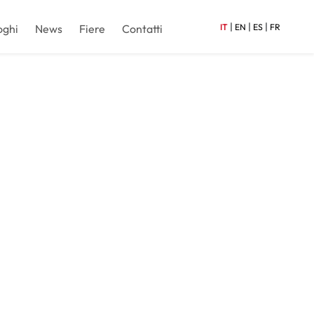
|
|
|
oghi
News
Fiere
Contatti
IT
EN
ES
FR