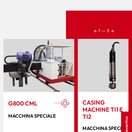
←
→
1
―
3
CASING
G800 CML
MACHINE TI1 E
MACCHINA SPECIALE
TI2
MACCHINA SPECIALE