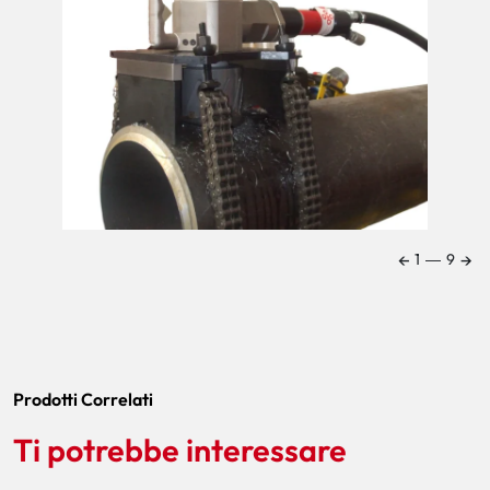
←
→
1
―
9
Prodotti Correlati
Ti potrebbe interessare